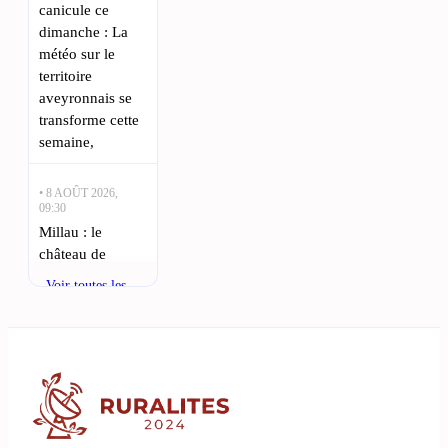
canicule ce
dimanche : La
météo sur le
territoire
aveyronnais se
transforme cette
semaine,
• 8 AOÛT 2026,
09:30
Millau : le
château de
Sambucy
Voir toutes les
accueille à
actualités
nouveau le
Festival d’Opéra
: Le retour
annoncé du
Festival d’Opéra
du Sud-Aveyron,