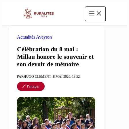
Aller
au
contenu
Actualités Aveyron
Célébration du 8 mai :
Millau honore le souvenir et
son devoir de mémoire
PAR
HUGO CLEMENT
- 8 MAI 2026, 13:52
🔗 Partager