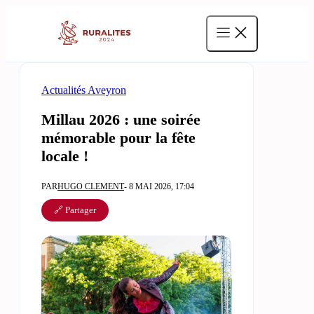
Aller
au
contenu
Actualités Aveyron
Millau 2026 : une soirée
mémorable pour la fête
locale !
PAR
HUGO CLEMENT
- 8 MAI 2026, 17:04
🔗 Partager