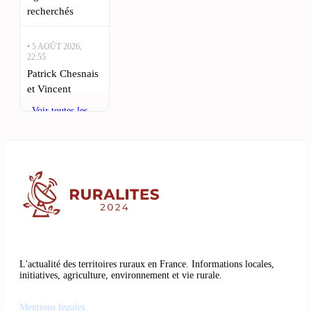
recherchés
• 5 AOÛT 2026,
22:55
Patrick Chesnais
et Vincent
Moscato : appel
Voir toutes les
aux figurants en
actualités
Aveyron : Des
scènes vibrantes
de vie rurale en
Aveyron
serviront de
• 5 AOÛT 2026,
19:40
Météo Millau :
L'actualité des territoires ruraux en France. Informations locales,
des températures
initiatives, agriculture, environnement et vie rurale.
estivales et
ensoleillées ce
Mentions légales