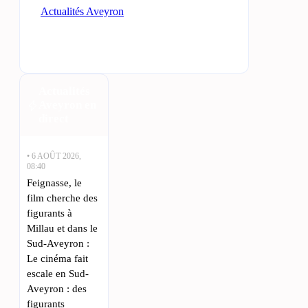
Actualités Aveyron
Actualités
Aveyron en
direct
• 6 AOÛT 2026,
08:40
Feignasse, le
film cherche des
figurants à
Millau et dans le
Sud-Aveyron :
Le cinéma fait
escale en Sud-
Aveyron : des
figurants