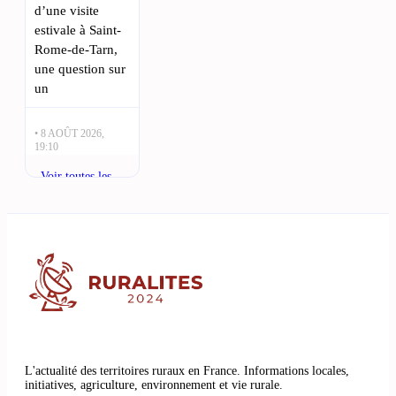
d’une visite
estivale à Saint-
Rome-de-Tarn,
une question sur
un
• 8 AOÛT 2026,
19:10
Albi et Castres :
Voir toutes les
la rivalité
actualités
historique autour
de l’héritage de
Jean Jaurès :
Légende vivante
du Tarn, Jean
Jaurès reste une
figure
emblématique
L'actualité des territoires ruraux en France. Informations locales,
initiatives, agriculture, environnement et vie rurale.
• 8 AOÛT 2026,