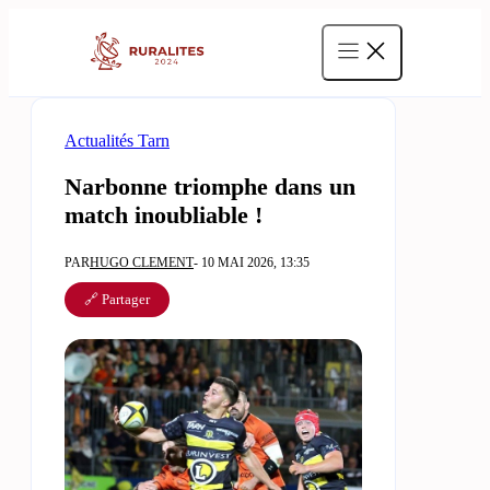
Aller
au
contenu
Actualités Tarn
Narbonne triomphe dans un
match inoubliable !
PAR
HUGO CLEMENT
- 10 MAI 2026, 13:35
🔗 Partager