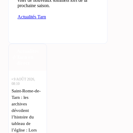
viser de nouveaux sommets lors de la
prochaine saison.
Actualités Tarn
Actualités
Tarn en
direct
• 9 AOÛT 2026,
08:10
Saint-Rome-de-
Tarn : les
archives
dévoilent
l’histoire du
tableau de
l’église : Lors