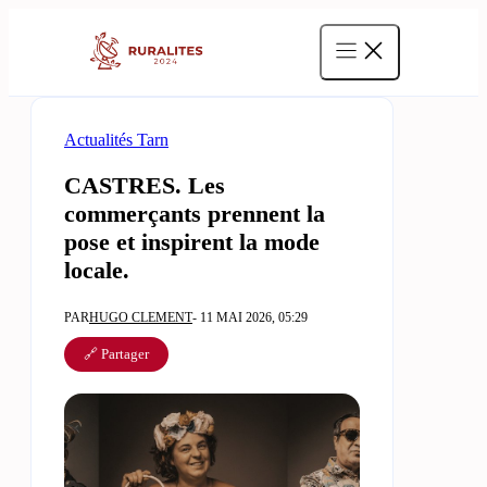
Aller
au
contenu
Actualités Tarn
CASTRES. Les
commerçants prennent la
pose et inspirent la mode
locale.
PAR
HUGO CLEMENT
- 11 MAI 2026, 05:29
🔗 Partager