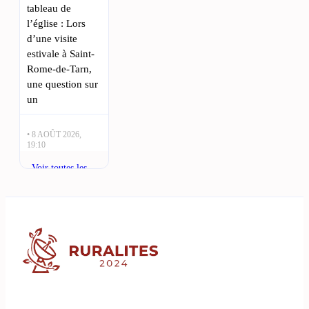
tableau de
l’église : Lors
d’une visite
estivale à Saint-
Rome-de-Tarn,
une question sur
un
• 8 AOÛT 2026,
19:10
Albi et Castres :
Voir toutes les
la rivalité
actualités
historique autour
de l’héritage de
Jean Jaurès :
Légende vivante
du Tarn, Jean
Jaurès reste une
figure
emblématique