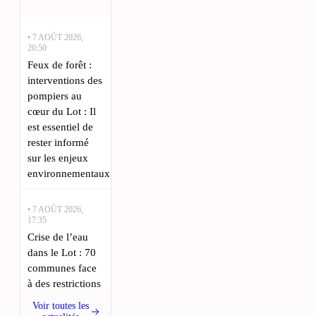
• 7 AOÛT 2026,
20:50
Feux de forêt :
interventions des
pompiers au
cœur du Lot : Il
est essentiel de
rester informé
sur les enjeux
environnementaux,
• 7 AOÛT 2026,
17:35
Crise de l’eau
dans le Lot : 70
communes face
à des restrictions
strictes : Face à
Voir toutes les
une sécheresse