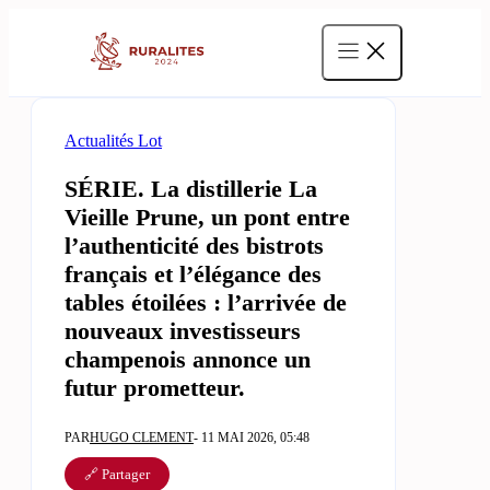
Aller
au
contenu
Actualités Lot
SÉRIE. La distillerie La
Vieille Prune, un pont entre
l’authenticité des bistrots
français et l’élégance des
tables étoilées : l’arrivée de
nouveaux investisseurs
champenois annonce un
futur prometteur.
PAR
HUGO CLEMENT
- 11 MAI 2026, 05:48
🔗 Partager