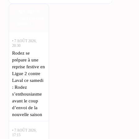
Actualités
Aveyron en
direct
• 7 AOÛT 2026,
20:30
Rodez se
prépare à une
reprise festive en
Ligue 2 contre
Laval ce samedi
: Rodez
s’enthousiasme
avant le coup
d’envoi de la
nouvelle saison
• 7 AOÛT 2026,
17:15