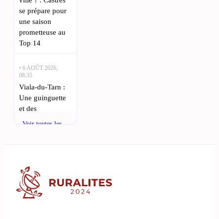
se prépare pour
une saison
prometteuse au
Top 14
• 6 AOÛT 2026,
08:35
Viala-du-Tarn :
Une guinguette
et des
producteurs
Voir toutes les
locaux au bord
actualités
du Tarn : Il y a
des soirées où la
nature, la
gastronomie
• 5 AOÛT 2026,
22:50
La mairie d’Albi