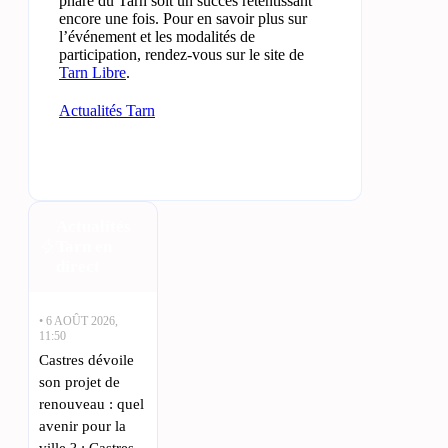
phare du Tarn soit un succès retentissant
encore une fois. Pour en savoir plus sur
l’événement et les modalités de
participation, rendez-vous sur le site de
Tarn Libre
.
Actualités Tarn
Actualités
Tarn en
direct
• 6 AOÛT 2026,
11:50
Castres dévoile
son projet de
renouveau : quel
avenir pour la
ville ? : Castres