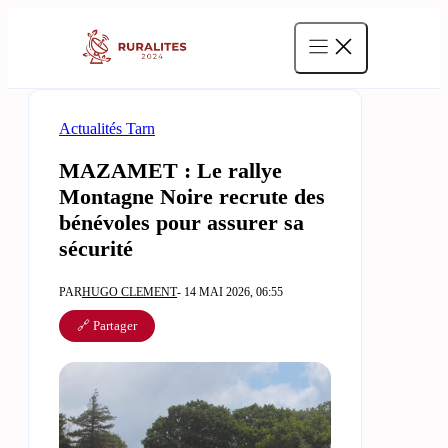
Aller
au
contenu
Actualités Tarn
MAZAMET : Le rallye
Montagne Noire recrute des
bénévoles pour assurer sa
sécurité
PAR
HUGO CLEMENT
- 14 MAI 2026, 06:55
🔗 Partager