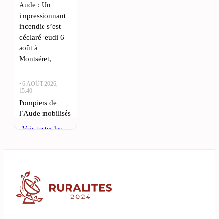
Aude : Un
impressionnant
incendie s’est
déclaré jeudi 6
août à
Montséret,
• 6 AOÛT 2026,
15:40
Pompiers de
l’Aude mobilisés
face à un
Voir toutes les
incendie de forêt
actualités
urgent : Une
alerte rouge pour
les habitants de
l’Aude : un
• 5 AOÛT 2026,
17:55