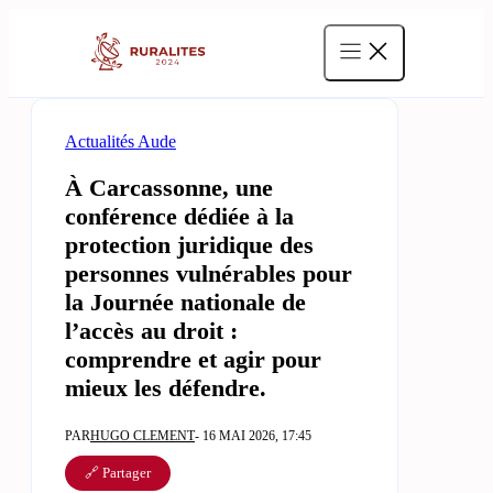
Aller
au
contenu
Actualités Aude
À Carcassonne, une
conférence dédiée à la
protection juridique des
personnes vulnérables pour
la Journée nationale de
l’accès au droit :
comprendre et agir pour
mieux les défendre.
PAR
HUGO CLEMENT
- 16 MAI 2026, 17:45
🔗 Partager