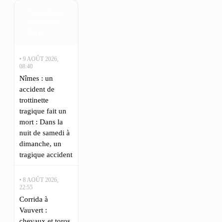
Actualités
Gard en
direct
• 9 AOÛT 2026,
08:40
Nîmes : un
accident de
trottinette
tragique fait un
mort : Dans la
nuit de samedi à
dimanche, un
tragique accident
• 8 AOÛT 2026,
22:55
Corrida à
Vauvert :
chevaux et toros