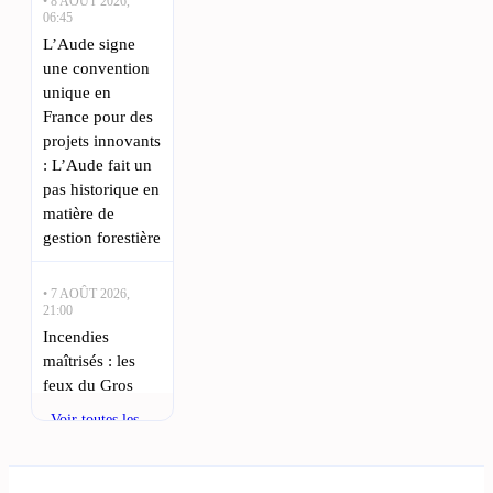
• 8 AOÛT 2026,
06:45
L’Aude signe
une convention
unique en
France pour des
projets innovants
: L’Aude fait un
pas historique en
matière de
gestion forestière
• 7 AOÛT 2026,
21:00
Incendies
maîtrisés : les
feux du Gros
Bessillon et en
Voir toutes les
Lozère stabilisés
actualités
: À Montséret,
un incendie