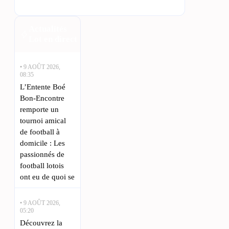
Actualités
Lot en direct
• 9 AOÛT 2026,
08:35
L’Entente Boé
Bon-Encontre
remporte un
tournoi amical
de football à
domicile : Les
passionnés de
football lotois
ont eu de quoi se
• 9 AOÛT 2026,
05:20
Découvrez la