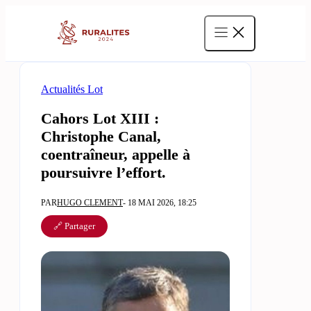
Aller
au
contenu
Actualités Lot
Cahors Lot XIII :
Christophe Canal,
coentraîneur, appelle à
poursuivre l’effort.
PAR
HUGO CLEMENT
- 18 MAI 2026, 18:25
🔗 Partager