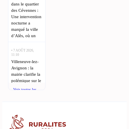
dans le quartier
des Cévennes :
Une intervention
nocturne a
marqué la ville
d’Alès, où un
• 7 AOÛT 2026,
11:10
Villeneuve-lez-
Avignon : la
mairie clarifie la
polémique sur le
chemin de Pierre
Voir toutes les
Longue : Une
actualités
vive polémique
agite Villeneuve-
lez-Avignon
suite à des
travaux de