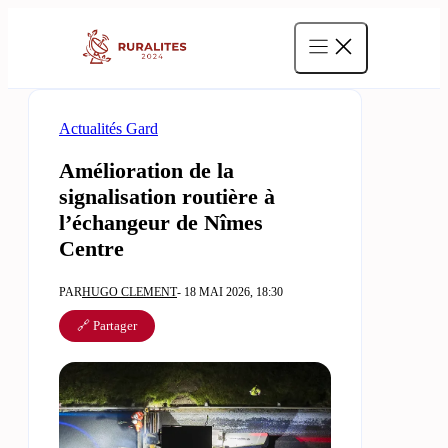
Aller
au
contenu
Actualités Gard
Amélioration de la
signalisation routière à
l’échangeur de Nîmes
Centre
PAR
HUGO CLEMENT
- 18 MAI 2026, 18:30
🔗 Partager