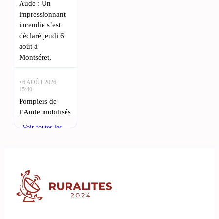
Aude : Un
impressionnant
incendie s’est
déclaré jeudi 6
août à
Montséret,
• 6 AOÛT 2026,
15:40
Pompiers de
l’Aude mobilisés
face à un
Voir toutes les
incendie de forêt
actualités
urgent : Une
alerte rouge pour
les habitants de
l’Aude : un
• 5 AOÛT 2026,
17:55