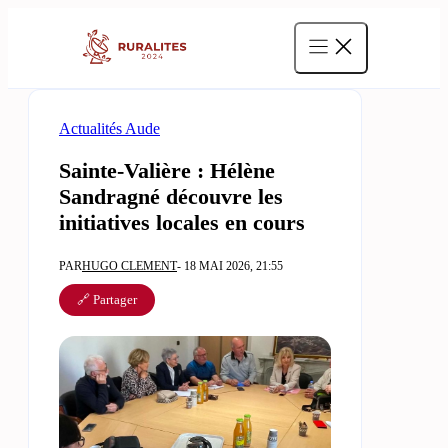
Aller
au
contenu
Actualités Aude
Sainte-Valière : Hélène
Sandragné découvre les
initiatives locales en cours
PAR
HUGO CLEMENT
- 18 MAI 2026, 21:55
🔗 Partager