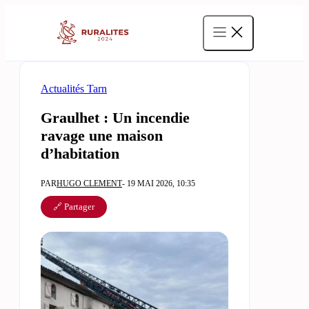
Aller
au
contenu
Actualités Tarn
Graulhet : Un incendie
ravage une maison
d’habitation
PAR
HUGO CLEMENT
- 19 MAI 2026, 10:35
🔗 Partager