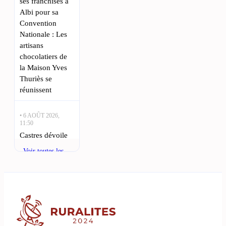
ses franchisés à
Albi pour sa
Convention
Nationale : Les
artisans
chocolatiers de
la Maison Yves
Thuriès se
réunissent
• 6 AOÛT 2026,
11:50
Castres dévoile
son projet de
Voir toutes les
renouveau : quel
actualités
avenir pour la
ville ? : Castres
se prépare pour
une saison
prometteuse au
Top 14