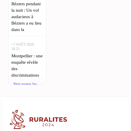
Béziers pendant
la nuit : Un vol
audacieux à
Béziers a eu lieu
dans la
• 7 AOÛT 2026,
10:25
Montpellier : une
enquête révèle
des
discriminations
dans les
Voir toutes les
discothèques :
actualités
Dans une étude
récente,
l’association
SOS Racisme a
révélé des