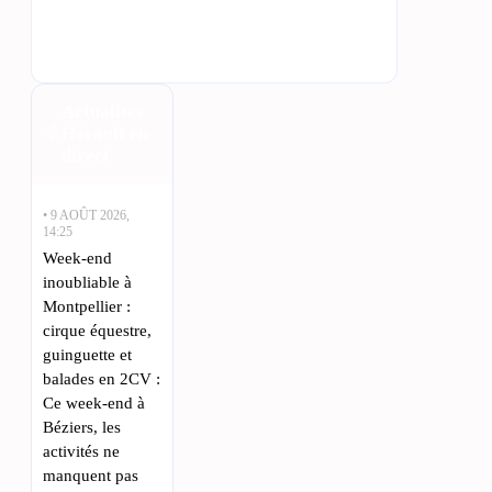
Actualités
Hérault en
direct
• 9 AOÛT 2026,
14:25
Week-end
inoubliable à
Montpellier :
cirque équestre,
guinguette et
balades en 2CV :
Ce week-end à
Béziers, les
activités ne
manquent pas