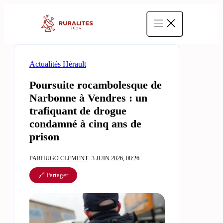
Aller
au
contenu
Actualités Hérault
Poursuite rocambolesque de
Narbonne à Vendres : un
trafiquant de drogue
condamné à cinq ans de
prison
PAR
HUGO CLEMENT
- 3 JUIN 2026, 08:26
🔗 Partager