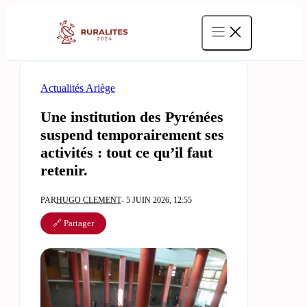
Aller
au
contenu
Actualités Ariège
Une institution des Pyrénées
suspend temporairement ses
activités : tout ce qu’il faut
retenir.
PAR
HUGO CLEMENT
- 5 JUIN 2026, 12:55
🔗 Partager