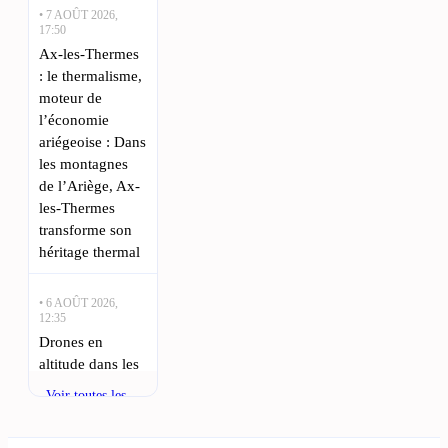
• 7 AOÛT 2026,
17:50
Ax-les-Thermes
: le thermalisme,
moteur de
l’économie
ariégeoise : Dans
les montagnes
de l’Ariège, Ax-
les-Thermes
transforme son
héritage thermal
• 6 AOÛT 2026,
12:35
Drones en
altitude dans les
Pyrénées : le
Voir toutes les
nouvel arrêté
actualités
inquiète l’Ariège