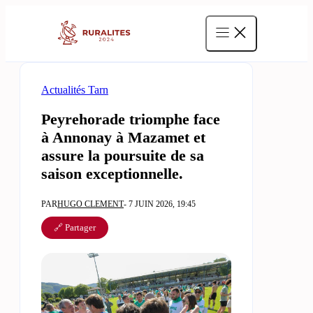
Aller
au
contenu
Actualités Tarn
Peyrehorade triomphe face
à Annonay à Mazamet et
assure la poursuite de sa
saison exceptionnelle.
PAR
HUGO CLEMENT
- 7 JUIN 2026, 19:45
🔗 Partager