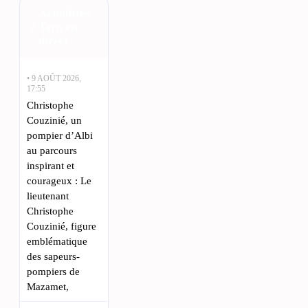
Actualités
Tarn en
direct
• 9 AOÛT 2026,
17:55
Christophe
Couzinié, un
pompier d’Albi
au parcours
inspirant et
courageux : Le
lieutenant
Christophe
Couzinié, figure
emblématique
des sapeurs-
pompiers de
Mazamet,