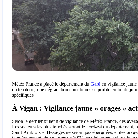
Météo France a placé le département du
Gard
en vigilance jaune «
du territoire, une dégradation climatiques se profile en fin de jo
spécifiques.
À Vigan : Vigilance jaune « orages » ac
Selon le dernier bulletin de vigilance de Météo France, des avers
Les secteurs les plus touchés seront le nord-est du départemen
Saint-Ambroix et Bessèges ne seront pas épargnées, et des orag
températures atteignant près de 30°C, ce phénomène climatique vi