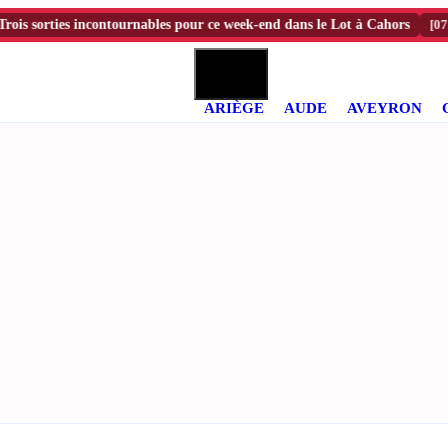
sorties incontournables pour ce week-end dans le Lot à Cahors
[07:45]
To
ARIÈGE
AUDE
AVEYRON