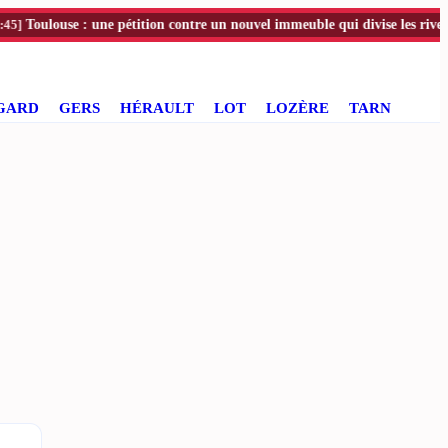
ulouse : une pétition contre un nouvel immeuble qui divise les riverains
GARD
GERS
HÉRAULT
LOT
LOZÈRE
TARN