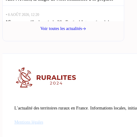
• 6 AOÛT 2026, 12:20
Nîmes accueille demain le 29e Festival International de
Tango : Le Festival International de Tango de Nîmes est de
Voir toutes les actualités
retour
• 6 AOÛT 2026, 09:15
Le Vigan : un jeune homme grièvement blessé dans un
accident de trottinette : Un accident de trottinette au Vigan,
dans le Gard, a
• 6 AOÛT 2026, 06:10
Féria de Nîmes : les gendarmes en alerte maximale pour
l’événement : La féria de Nîmes, événement emblématique
du Gard, se prépare
L'actualité des territoires ruraux en France. Informations locales, initi
Mentions légales
• 5 AOÛT 2026, 20:50
Bagnols-sur-Cèze : Geoffrey et Killian réinventent la pizza