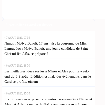
Actualités Gard en direct
• 7 AOÛT 2026, 07:55
Nîmes : Maëva Benoit, 17 ans, vise la couronne de Miss
Languedoc : Maëva Benoit, une jeune candidate de Saint-
Christol-lès-Alès, se prépare à
• 6 AOÛT 2026, 18:50
Les meilleures idées sorties à Nîmes et Alès pour le week-
end du 8-9 août : L’édition estivale des événements dans le
Gard se profile, offrant
• 6 AOÛT 2026, 15:35
Inscriptions des exposants ouvertes : nouveautés à Nîmes et
Alès : À Alès, la magie de Noël commence à se préparer