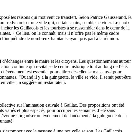
posé les raisons qui motivent ce transfert. Selon Patrice Gausserand, le
our redynamiser une ville qui, certains soirs, semble se vider. Le choix
à inciter les Gaillacois et les touristes à se rassembler dans le cœur de la
aintes. « Ce lieu, on le connaît, mais il n’offre pas le même cadre
si l’inquiétude de nombreux habitants ayant pris part à la réunion.
if d’échanges entre le maire et les citoyens. Les questionnements autour
tion continue qui revitalise le centre historique tout au long de l’été.
 événement est essentiel pour attirer des clients, mais aussi pour
nantes. “Quand il y a la guinguette, la ville se vide. Il serait peut-être
 en ville”, a suggéré un restaurateur.
ollective sur l’animation estivale à Gaillac. Des propositions ont été
 variés et plus espacés, pour occuper les semaines d’été sans
é évoqué : organiser un événement de lancement à la guinguette de la
munauté.
s s’estomper avec le passage à une nouvelle saison. Les Gaillacois