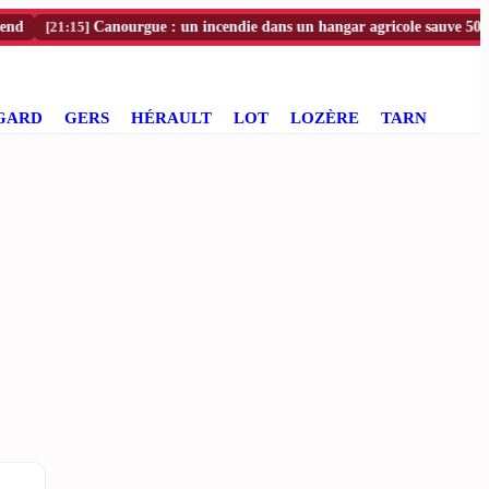
[21:15]
Canourgue : un incendie dans un hangar agricole sauve 500 chèvre
GARD
GERS
HÉRAULT
LOT
LOZÈRE
TARN