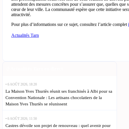
attendent des mesures concrètes pour s’assurer que, quelles que so
cœur de leur ville. La communauté espère que cette initiative sera 
attractivité.
Pour plus d’informations sur ce sujet, consultez l’article complet
Actualités Tarn
Actualités Tarn en direct
• 6 AOÛT 2026, 18:20
La Maison Yves Thuriès réunit ses franchisés à Albi pour sa
Convention Nationale : Les artisans chocolatiers de la
Maison Yves Thuriès se réunissent
• 6 AOÛT 2026, 11:50
Castres dévoile son projet de renouveau : quel avenir pour