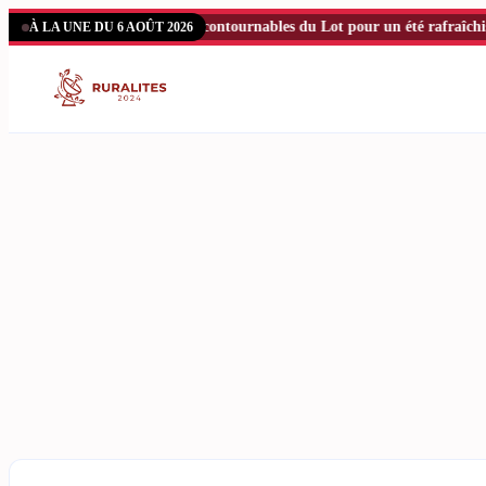
Aller
s et spots de baignade incontournables du Lot pour un été rafraîchissant
À LA UNE DU 6 AOÛT 2026
au
contenu