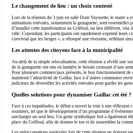
Le changement de lieu : un choix contesté
Lors de la réunion du 3 juin en salle Dom Vayssette, le maire a ex
animations estivales, notamment la guinguette, sont essentielles p
d’installer cette manifestation au Griffoul, un lieu différent, vise 
ville. Cependant, les participants ont rapidement exprimé leurs cr
convivial que les berges », a rétorqué une riveraine, reflétant ain
Les attentes des citoyens face à la municipalité
Au-delà de la simple relocalisation, cette réunion a révélé une so
de la guinguette ont mis en lumière le besoin croissant d’une anima
Pour plusieurs commerciaux présents, le bon fonctionnement de cet
maintenir l’attractivité de Gaillac face à d’autres communes environ
judicieux de diversifier les activités estivales pour garder les gens
Quelles solutions pour dynamiser Gaillac cet été ?
Face à ces inquiétudes, le débat a ouvert la voie à une réflexion c
soumises, tel que le développement d’un programme d’événements
surcharger un seul lieu. Un geste symbolique fort a également ét
place du Griffoul, afin de donner le ton et de rassembler la com
Les préoccupations soulevées lors de cette réunion ne doivent pa