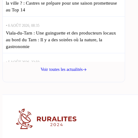
la ville ? : Castres se prépare pour une saison prometteuse
au Top 14
• 6 AOÛT 2026, 08:35
Viala-du-Tarn : Une guinguette et des producteurs locaux
au bord du Tarn : Il y a des soirées où la nature, la
gastronomie
• 5 AOÛT 2026, 22:50
La mairie d’Albi présente des solutions durables pour
Voir toutes les actualités
l’avenir local : Le sud du Tarn fait face à une situation
délicate
• 5 AOÛT 2026, 19:35
Rudy Alquier de Mazamet signe avec le Castres Olympique
pour la saison : Le rugby tarnais a de quoi se réjouir avec le
• 5 AOÛT 2026, 16:15
5706 signatures à Albi pour une plus grande égalité des