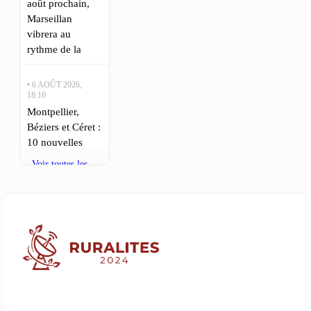
août prochain,
Marseillan
vibrera au
rythme de la
• 6 AOÛT 2026,
18:10
Montpellier,
Béziers et Céret :
10 nouvelles
usines en
Voir toutes les
Occitanie d’ici
actualités
2025 :
L’Occitanie se
distingue en
matière
d’industrialisation
avec l’ouverture
de 10