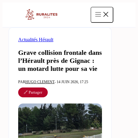
Aller
au
contenu
Actualités Hérault
Grave collision frontale dans
l’Hérault près de Gignac :
un motard lutte pour sa vie
PAR
HUGO CLEMENT
- 14 JUIN 2026, 17:25
🔗 Partager