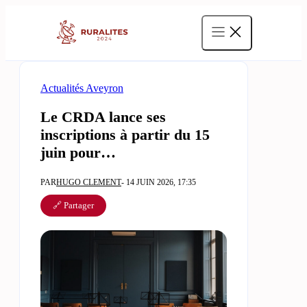
Aller
au
contenu
Actualités Aveyron
Le CRDA lance ses
inscriptions à partir du 15
juin pour…
PAR
HUGO CLEMENT
- 14 JUIN 2026, 17:35
🔗 Partager