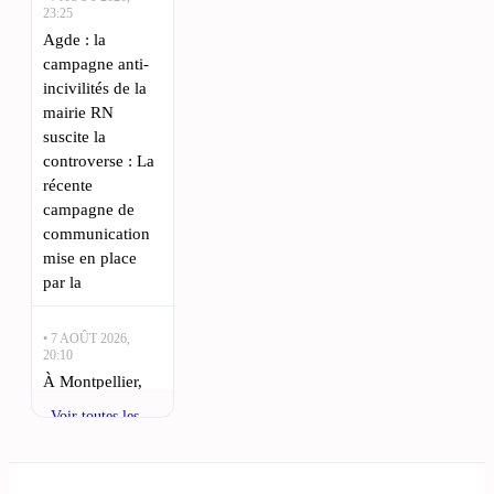
23:25
Agde : la
campagne anti-
incivilités de la
mairie RN
suscite la
controverse : La
récente
campagne de
communication
mise en place
par la
• 7 AOÛT 2026,
20:10
À Montpellier,
un week-end
Voir toutes les
festif avec cirque
actualités
équestre et
escape game :