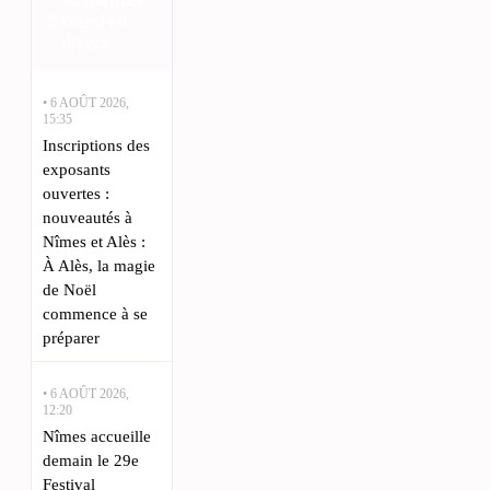
Gard en
direct
• 6 AOÛT 2026,
15:35
Inscriptions des
exposants
ouvertes :
nouveautés à
Nîmes et Alès :
À Alès, la magie
de Noël
commence à se
préparer
• 6 AOÛT 2026,
12:20
Nîmes accueille
demain le 29e
Festival