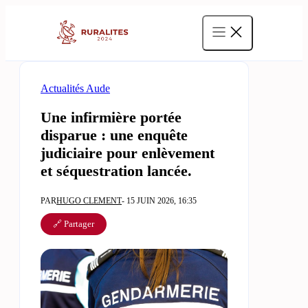
Aller
au
contenu
Actualités Aude
Une infirmière portée
disparue : une enquête
judiciaire pour enlèvement
et séquestration lancée.
PAR
HUGO CLEMENT
- 15 JUIN 2026, 16:35
🔗 Partager