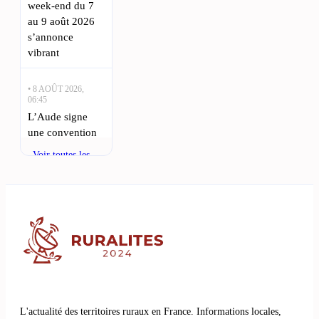
week-end du 7
au 9 août 2026
s’annonce
vibrant
• 8 AOÛT 2026,
06:45
L’Aude signe
une convention
unique en
Voir toutes les
France pour des
actualités
projets innovants
: L’Aude fait un
pas historique en
matière de
gestion forestière
• 7 AOÛT 2026,
21:00
Incendies
L'actualité des territoires ruraux en France. Informations locales,