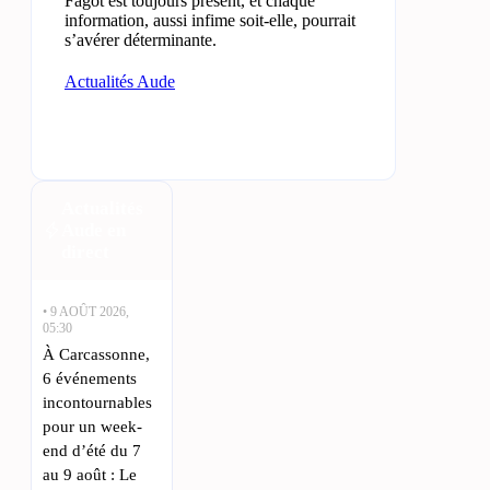
Fagot est toujours présent, et chaque
information, aussi infime soit-elle, pourrait
s’avérer déterminante.
Actualités Aude
Actualités
Aude en
direct
• 9 AOÛT 2026,
05:30
À Carcassonne,
6 événements
incontournables
pour un week-
end d’été du 7
au 9 août : Le