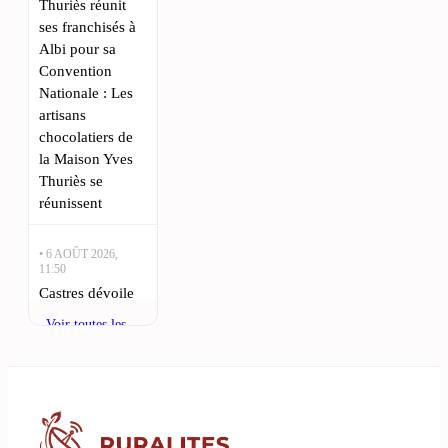
Thuriès réunit
ses franchisés à
Albi pour sa
Convention
Nationale : Les
artisans
chocolatiers de
la Maison Yves
Thuriès se
réunissent
• 6 AOÛT 2026,
11:50
Castres dévoile
son projet de
Voir toutes les
renouveau : quel
actualités
avenir pour la
ville ? : Castres
se prépare pour
une saison
prometteuse au