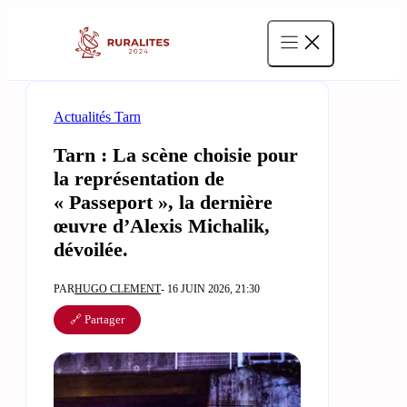
Aller
au
contenu
Actualités Tarn
Tarn : La scène choisie pour
la représentation de
« Passeport », la dernière
œuvre d’Alexis Michalik,
dévoilée.
PAR
HUGO CLEMENT
- 16 JUIN 2026, 21:30
🔗 Partager