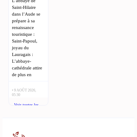
L’abbaye de
Saint-Hilaire
dans l’Aude se
prépare à sa
renaissance
touristique :
Saint-Papoul,
joyau du
Lauragais :
L’abbaye-
cathédrale attire
de plus en
• 9 AOÛT 2026,
05:30
À Carcassonne,
Voir toutes les
6 événements
actualités
incontournables
pour un week-
end d’été du 7
au 9 août : Le