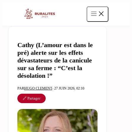
Aller
au
contenu
Cathy (L’amour est dans le
pré) alerte sur les effets
dévastateurs de la canicule
sur sa ferme : “C’est la
désolation !”
PAR
HUGO CLEMENT
- 27 JUIN 2026, 02:10
🔗 Partager