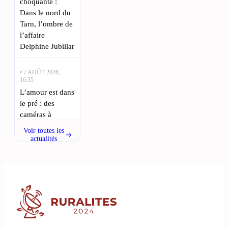
choquante :
Dans le nord du
Tarn, l’ombre de
l’affaire
Delphine Jubillar
• 7 AOÛT 2026,
16:35
L’amour est dans
le pré : des
caméras à
distance pour
Voir toutes les
une saison
actualités
innovante :
L’émission
emblématique «
L’Amour est
dans le pré »
revient