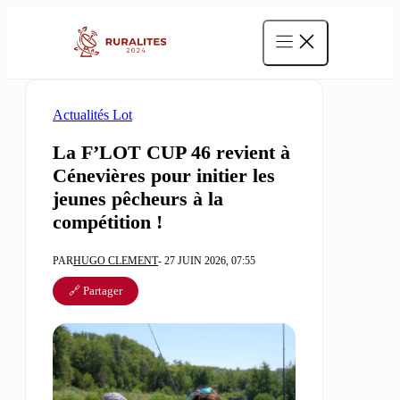
Aller
au
contenu
Actualités Lot
La F’LOT CUP 46 revient à
Cénevières pour initier les
jeunes pêcheurs à la
compétition !
PAR
HUGO CLEMENT
- 27 JUIN 2026, 07:55
🔗 Partager