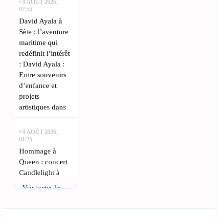
• 9 AOÛT 2026,
07:55
David Ayala à
Sète : l’aventure
maritime qui
redéfinit l’intérêt
: David Ayala :
Entre souvenirs
d’enfance et
projets
artistiques dans
• 9 AOÛT 2026,
01:25
Hommage à
Queen : concert
Candlelight à
Béziers en 2026
Voir toutes les
: Les passionnés
actualités
de musique à
Béziers auront