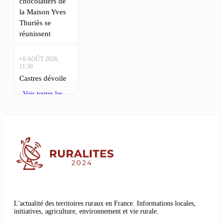
chocolatiers de
la Maison Yves
Thuriès se
réunissent
• 6 AOÛT 2026,
11:50
Castres dévoile
son projet de
Voir toutes les
renouveau : quel
actualités
avenir pour la
ville ? : Castres
se prépare pour
une saison
prometteuse au
Top 14
• 6 AOÛT 2026,
08:35
L'actualité des territoires ruraux en France. Informations locales,
Viala-du-Tarn :
initiatives, agriculture, environnement et vie rurale.
Une guinguette