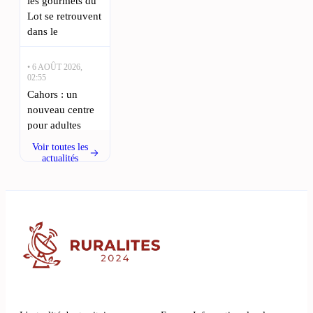
les gourmets du
Lot se retrouvent
dans le
• 6 AOÛT 2026,
02:55
Cahors : un
nouveau centre
pour adultes
déficients visuels
Voir toutes les
ouvre ses portes
actualités
: L’ouverture
d’un nouvel
établissement
pour adultes
handicapés
visuels à Cahors,
• 5 AOÛT 2026,
20:45
Une famille du