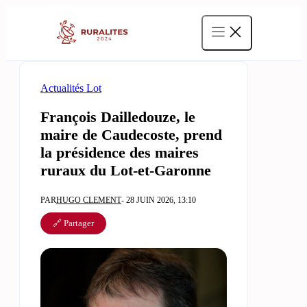
Aller
au
contenu
Actualités Lot
François Dailledouze, le
maire de Caudecoste, prend
la présidence des maires
ruraux du Lot-et-Garonne
PAR
HUGO CLEMENT
- 28 JUIN 2026, 13:10
🔗 Partager