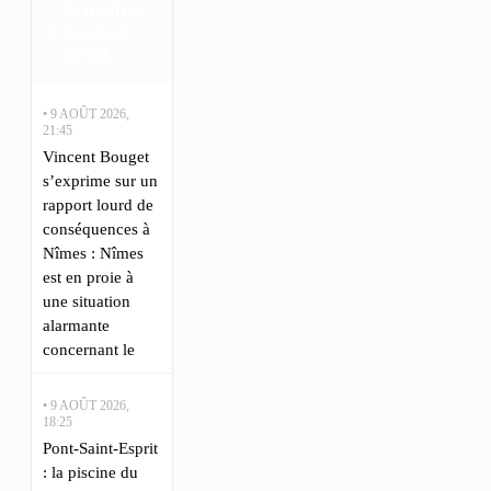
Actualités
Gard en
direct
• 9 AOÛT 2026,
21:45
Vincent Bouget
s’exprime sur un
rapport lourd de
conséquences à
Nîmes : Nîmes
est en proie à
une situation
alarmante
concernant le
• 9 AOÛT 2026,
18:25
Pont-Saint-Esprit
: la piscine du