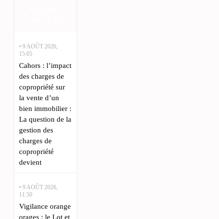
Actualités
Lot en direct
• 9 AOÛT 2026,
15:05
Cahors : l’impact
des charges de
copropriété sur
la vente d’un
bien immobilier :
La question de la
gestion des
charges de
copropriété
devient
• 9 AOÛT 2026,
11:50
Vigilance orange
orages : le Lot et