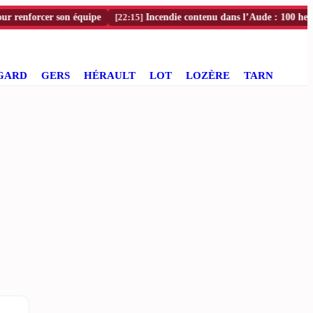
orcer son équipe
[22:15]
Incendie contenu dans l’Aude : 100 hectares brû
GARD
GERS
HÉRAULT
LOT
LOZÈRE
TARN