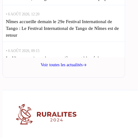
• 6 AOÛT 2026, 12:20
Nîmes accueille demain le 29e Festival International de
Tango : Le Festival International de Tango de Nîmes est de
retour
• 6 AOÛT 2026, 09:15
Le Vigan : un jeune homme grièvement blessé dans un
accident de trottinette : Un accident de trottinette au Vigan,
Voir toutes les actualités
dans le Gard, a
• 6 AOÛT 2026, 06:10
Féria de Nîmes : les gendarmes en alerte maximale pour
l’événement : La féria de Nîmes, événement emblématique
du Gard, se prépare
• 5 AOÛT 2026, 20:50
Bagnols-sur-Cèze : Geoffrey et Killian réinventent la pizza