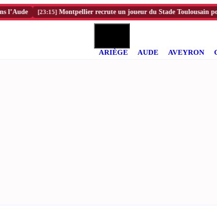
ude
[23:15]
Montpellier recrute un joueur du Stade Toulousain pour renf
ARIÈGE
AUDE
AVEYRON