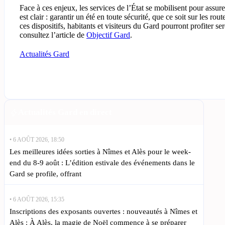
Face à ces enjeux, les services de l’État se mobilisent pour assurer
est clair : garantir un été en toute sécurité, que ce soit sur les rou
ces dispositifs, habitants et visiteurs du Gard pourront profiter se
consultez l’article de
Objectif Gard
.
Actualités Gard
Actualités Gard en direct
• 6 AOÛT 2026, 18:50
Les meilleures idées sorties à Nîmes et Alès pour le week-
end du 8-9 août : L’édition estivale des événements dans le
Gard se profile, offrant
• 6 AOÛT 2026, 15:35
Inscriptions des exposants ouvertes : nouveautés à Nîmes et
Alès : À Alès, la magie de Noël commence à se préparer