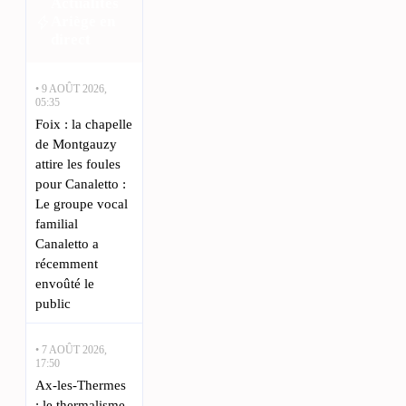
Actualités
Ariège en
direct
• 9 AOÛT 2026,
05:35
Foix : la chapelle
de Montgauzy
attire les foules
pour Canaletto :
Le groupe vocal
familial
Canaletto a
récemment
envoûté le
public
• 7 AOÛT 2026,
17:50
Ax-les-Thermes
: le thermalisme,