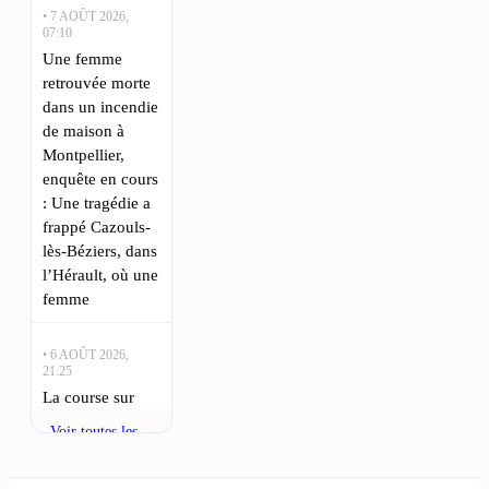
• 7 AOÛT 2026,
07:10
Une femme
retrouvée morte
dans un incendie
de maison à
Montpellier,
enquête en cours
: Une tragédie a
frappé Cazouls-
lès-Béziers, dans
l’Hérault, où une
femme
• 6 AOÛT 2026,
21:25
La course sur
mat Lo Capelet
Voir toutes les
revient à
actualités
Marseillan ce