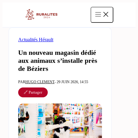
Aller
au
contenu
Actualités Hérault
Un nouveau magasin dédié
aux animaux s’installe près
de Béziers
PAR
HUGO CLEMENT
- 29 JUIN 2026, 14:55
🔗 Partager