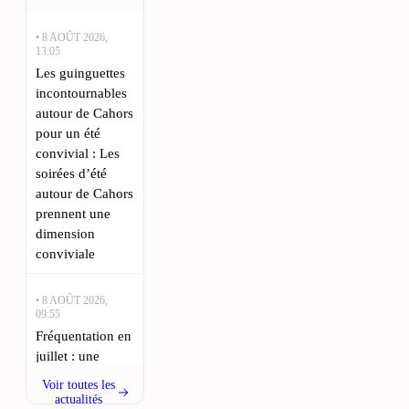
• 8 AOÛT 2026,
13:05
Les guinguettes
incontournables
autour de Cahors
pour un été
convivial : Les
soirées d’été
autour de Cahors
prennent une
dimension
conviviale
• 8 AOÛT 2026,
09:55
Fréquentation en
juillet : une
baisse de 8 %
Voir toutes les
dans le Lot par
actualités