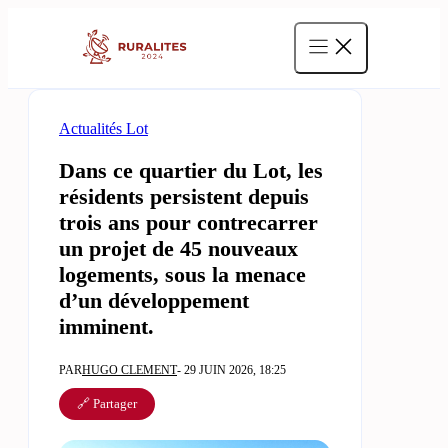
Aller
au
contenu
Actualités Lot
Dans ce quartier du Lot, les
résidents persistent depuis
trois ans pour contrecarrer
un projet de 45 nouveaux
logements, sous la menace
d’un développement
imminent.
PAR
HUGO CLEMENT
- 29 JUIN 2026, 18:25
🔗 Partager