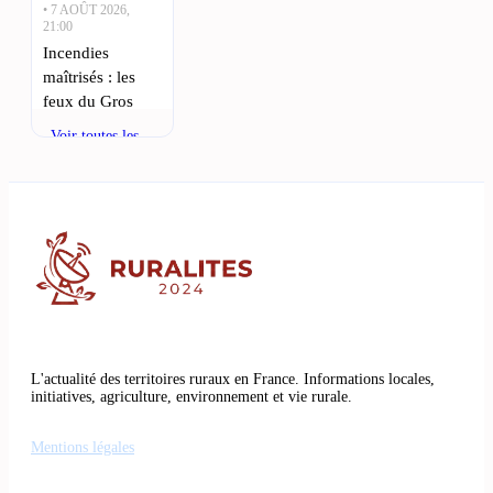
• 7 AOÛT 2026,
21:00
Incendies
maîtrisés : les
feux du Gros
Bessillon et en
Voir toutes les
Lozère stabilisés
actualités
: À Montséret,
un incendie
survenu
récemment dans
le massif des
• 7 AOÛT 2026,
17:45
Incendie ravage
L'actualité des territoires ruraux en France. Informations locales,
100 hectares
initiatives, agriculture, environnement et vie rurale.
près de
Narbonne,
Mentions légales
l’Aude en alerte
: Un incendie de