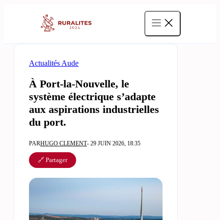
Aller
au
contenu
Actualités Aude
À Port-la-Nouvelle, le
système électrique s’adapte
aux aspirations industrielles
du port.
PAR
HUGO CLEMENT
- 29 JUIN 2026, 18:35
🔗 Partager