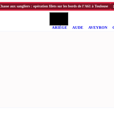
ux sangliers : opération filets sur les bords de l’A61 à Toulouse
[08:50]
ARIÈGE
AUDE
AVEYRON