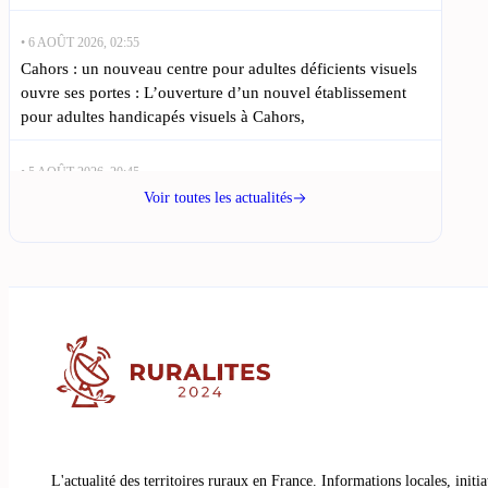
• 6 AOÛT 2026, 02:55
Cahors : un nouveau centre pour adultes déficients visuels
ouvre ses portes : L’ouverture d’un nouvel établissement
pour adultes handicapés visuels à Cahors,
• 5 AOÛT 2026, 20:45
Une famille du Lot ouvre un gîte pour interagir avec des
Voir toutes les actualités
alpagas : Barbara Pigeon, originaire de Cahors, a décidé de
quitter la
• 5 AOÛT 2026, 17:40
Un trentenaire retrouvé sain et sauf après une recherche en
Lot-et-Garonne : Un habitant de Miramont-de-Guyenne,
âgé de 37 ans, a été
• 5 AOÛT 2026, 14:35
Des fraises cultivées sous serres expérimentales fleurissent à
Gourdon cet été : La chaleur estivale n’entrave pas la
L'actualité des territoires ruraux en France. Informations locales, initi