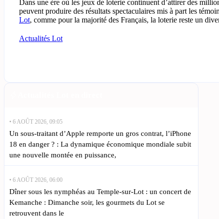
Dans une ère où les jeux de loterie continuent d’attirer des millio
peuvent produire des résultats spectaculaires mis à part les témoin
Lot
, comme pour la majorité des Français, la loterie reste un div
Actualités Lot
Actualités Lot en direct
• 6 AOÛT 2026, 09:05
Un sous-traitant d’Apple remporte un gros contrat, l’iPhone
18 en danger ? : La dynamique économique mondiale subit
une nouvelle montée en puissance,
• 6 AOÛT 2026, 06:00
Dîner sous les nymphéas au Temple-sur-Lot : un concert de
Kemanche : Dimanche soir, les gourmets du Lot se
retrouvent dans le