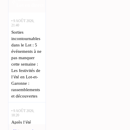
Lot en direct
• 9 AOÛT 2026,
21:40
Sorties
incontournables
dans le Lot : 5
événements à ne
pas manquer
cette semaine :
Les festivités de
l’été en Lot-et-
Garonne :
rassemblements
et découvertes
• 9 AOÛT 2026,
18:20
Après l’été
meurtrier,