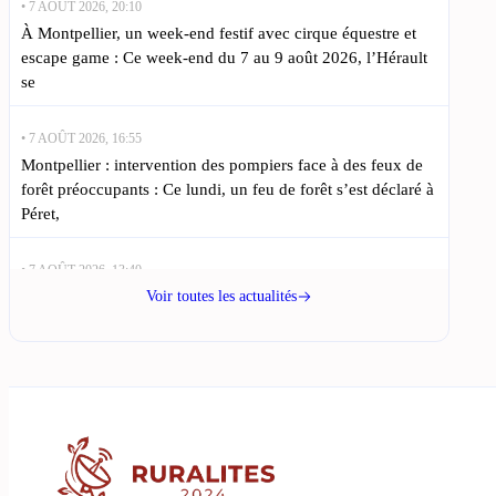
• 7 AOÛT 2026, 20:10
À Montpellier, un week-end festif avec cirque équestre et
escape game : Ce week-end du 7 au 9 août 2026, l’Hérault
se
• 7 AOÛT 2026, 16:55
Montpellier : intervention des pompiers face à des feux de
forêt préoccupants : Ce lundi, un feu de forêt s’est déclaré à
Péret,
• 7 AOÛT 2026, 13:40
Un homme vole un bus de l’Agglo à Béziers pendant la nuit
Voir toutes les actualités
: Un vol audacieux à Béziers a eu lieu dans la
• 7 AOÛT 2026, 10:25
Montpellier : une enquête révèle des discriminations dans
les discothèques : Dans une étude récente, l’association
SOS Racisme a révélé des