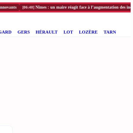
ants
[06:40]
Nîmes : un maire réagit face à l’augmentation des incivilités
GARD
GERS
HÉRAULT
LOT
LOZÈRE
TARN