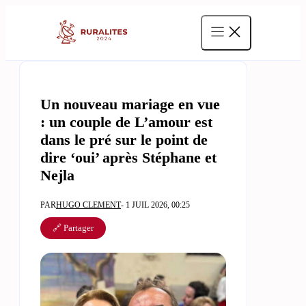
Aller
au
contenu
Un nouveau mariage en vue
: un couple de L’amour est
dans le pré sur le point de
dire ‘oui’ après Stéphane et
Nejla
PAR
HUGO CLEMENT
- 1 JUIL 2026, 00:25
🔗 Partager