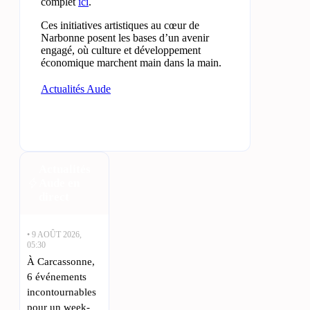
complet
ici
.
Ces initiatives artistiques au cœur de
Narbonne posent les bases d’un avenir
engagé, où culture et développement
économique marchent main dans la main.
Actualités Aude
Actualités
Aude en
direct
• 9 AOÛT 2026,
05:30
À Carcassonne,
6 événements
incontournables
pour un week-