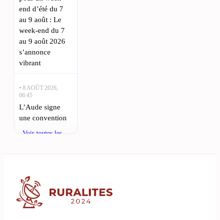
end d’été du 7
au 9 août : Le
week-end du 7
au 9 août 2026
s’annonce
vibrant
• 8 AOÛT 2026,
06:45
L’Aude signe
une convention
unique en
Voir toutes les
France pour des
actualités
projets innovants
: L’Aude fait un
pas historique en
matière de
gestion forestière
• 7 AOÛT 2026,