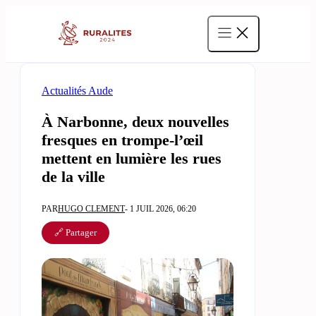
Aller
au
contenu
Actualités Aude
À Narbonne, deux nouvelles
fresques en trompe-l’œil
mettent en lumière les rues
de la ville
PAR
HUGO CLEMENT
- 1 JUIL 2026, 06:20
🔗 Partager