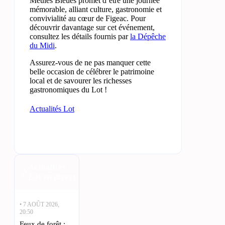
Meules Bleues promet d’être une journée
mémorable, alliant culture, gastronomie et
convivialité au cœur de Figeac. Pour
découvrir davantage sur cet événement,
consultez les détails fournis par
la Dépêche
du Midi
.
Assurez-vous de ne pas manquer cette
belle occasion de célébrer le patrimoine
local et de savourer les richesses
gastronomiques du Lot !
Actualités Lot
Actualités
Lot en direct
• 7 AOÛT 2026,
20:50
Feux de forêt :