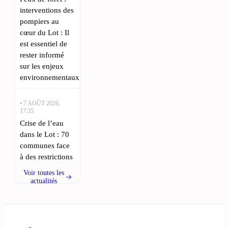
interventions des
pompiers au
cœur du Lot : Il
est essentiel de
rester informé
sur les enjeux
environnementaux,
• 7 AOÛT 2026,
17:35
Crise de l’eau
dans le Lot : 70
communes face
à des restrictions
strictes : Face à
Voir toutes les
une sécheresse
actualités
persistante, la
préfecture du
Lot a