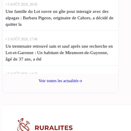
• 5 AOÛT 2026, 20:45
Une famille du Lot ouvre un gîte pour interagir avec des
alpagas : Barbara Pigeon, originaire de Cahors, a décidé de
quitter la
• 5 AOÛT 2026, 17:40
Un trentenaire retrouvé sain et sauf après une recherche en
Lot-et-Garonne : Un habitant de Miramont-de-Guyenne,
âgé de 37 ans, a été
• 5 AOÛT 2026, 14:35
Des fraises cultivées sous serres expérimentales fleurissent à
Voir toutes les actualités
Gourdon cet été : La chaleur estivale n’entrave pas la
récolte des fraises en
• 5 AOÛT 2026, 11:30
Projections gratuites dans le Lot : découvrez le programme
de l’été : Les étoiles brillent au-dessus du Lot, offrant
l’occasion aux habitants