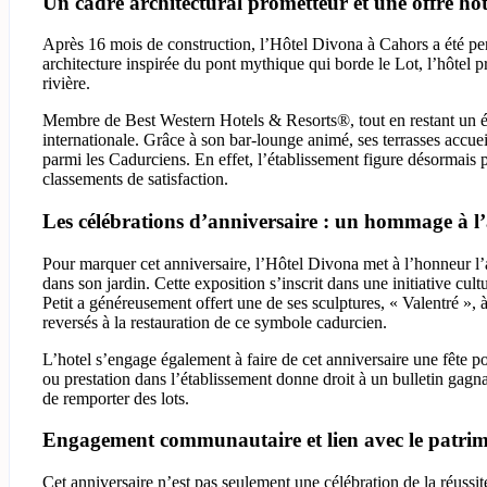
Un cadre architectural prometteur et une offre hôte
Après 16 mois de construction, l’Hôtel Divona à Cahors a été pens
architecture inspirée du pont mythique qui borde le Lot, l’hôtel
rivière.
Membre de Best Western Hotels & Resorts®, tout en restant un ét
internationale. Grâce à son bar-lounge animé, ses terrasses accuei
parmi les Cadurciens. En effet, l’établissement figure désormais p
classements de satisfaction.
Les célébrations d’anniversaire : un hommage à l’a
Pour marquer cet anniversaire, l’Hôtel Divona met à l’honneur l’
dans son jardin. Cette exposition s’inscrit dans une initiative cult
Petit a généreusement offert une de ses sculptures, « Valentré », 
reversés à la restauration de ce symbole cadurcien.
L’hotel s’engage également à faire de cet anniversaire une fête p
ou prestation dans l’établissement donne droit à un bulletin gagn
de remporter des lots.
Engagement communautaire et lien avec le patrim
Cet anniversaire n’est pas seulement une célébration de la réussite