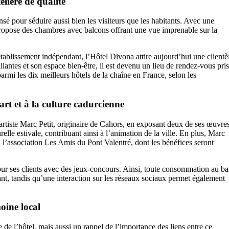
lière de qualité
é pour séduire aussi bien les visiteurs que les habitants. Avec une
 propose des chambres avec balcons offrant une vue imprenable sur la
ablissement indépendant, l’Hôtel Divona attire aujourd’hui une clientè
llantes et son espace bien-être, il est devenu un lieu de rendez-vous pri
armi les dix meilleurs hôtels de la chaîne en France, selon les
rt et à la culture cadurcienne
artiste Marc Petit, originaire de Cahors, en exposant deux de ses œuvre
urelle estivale, contribuant ainsi à l’animation de la ville. En plus, Marc
à l’association Les Amis du Pont Valentré, dont les bénéfices seront
our ses clients avec des jeux-concours. Ainsi, toute consommation au ba
ant, tandis qu’une interaction sur les réseaux sociaux permet également
oine local
 de l’hôtel, mais aussi un rappel de l’importance des liens entre ce