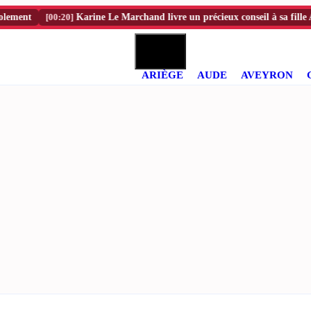
t
[00:20]
Karine Le Marchand livre un précieux conseil à sa fille Alya
ARIÈGE
AUDE
AVEYRON