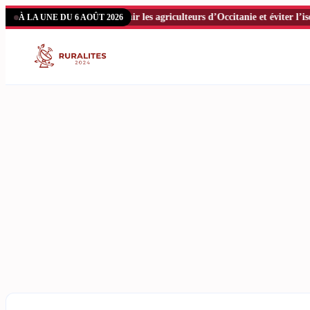
Aller
n ambitieux pour soutenir les agriculteurs d’Occitanie et éviter l’isolemen
À LA UNE DU 6 AOÛT 2026
au
contenu