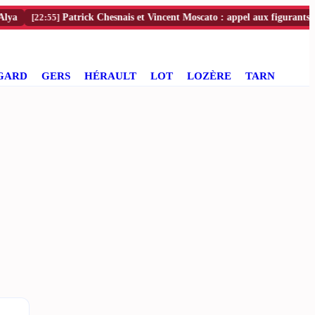
[22:55]
Patrick Chesnais et Vincent Moscato : appel aux figurants en Ave
GARD
GERS
HÉRAULT
LOT
LOZÈRE
TARN