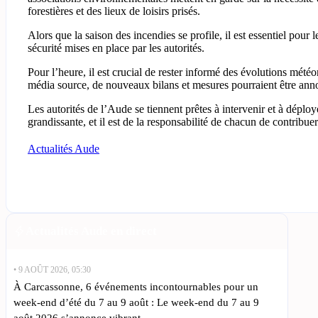
forestières et des lieux de loisirs prisés.
Alors que la saison des incendies se profile, il est essentiel pour 
sécurité mises en place par les autorités.
Pour l’heure, il est crucial de rester informé des évolutions mété
média source, de nouveaux bilans et mesures pourraient être annon
Les autorités de l’Aude se tiennent prêtes à intervenir et à déploy
grandissante, et il est de la responsabilité de chacun de contribue
Actualités Aude
Actualités Aude en direct
• 9 AOÛT 2026, 05:30
À Carcassonne, 6 événements incontournables pour un
week-end d’été du 7 au 9 août : Le week-end du 7 au 9
août 2026 s’annonce vibrant