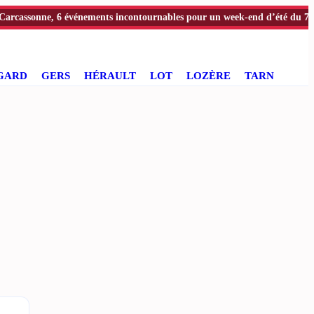
onne, 6 événements incontournables pour un week-end d’été du 7 au 9 ao
GARD
GERS
HÉRAULT
LOT
LOZÈRE
TARN