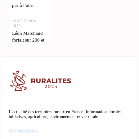
pas à l’abri
• 8 AOÛT 2026,
16:15
Léon Marchand
forfait sur 200 et
400 m quatre
Voir toutes les
nages à l’Euro
actualités
de natation :
Léon Marchand,
la star de la
natation
toulousaine, ne
participera
• 8 AOÛT 2026,
L'actualité des territoires ruraux en France. Informations locales,
13:00
initiatives, agriculture, environnement et vie rurale.
Où observer
l’éclipse solaire
Mentions légales
à Toulouse :