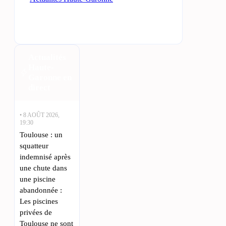
Actualités
Haute-
Garonne en
direct
• 8 AOÛT 2026,
19:30
Toulouse : un
squatteur
indemnisé après
une chute dans
une piscine
abandonnée :
Les piscines
privées de
Toulouse ne sont