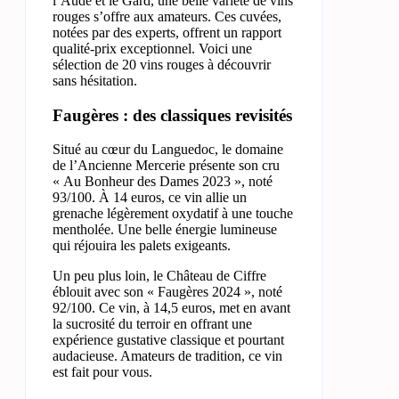
l’Aude et le Gard, une belle variété de vins
rouges s’offre aux amateurs. Ces cuvées,
notées par des experts, offrent un rapport
qualité-prix exceptionnel. Voici une
sélection de 20 vins rouges à découvrir
sans hésitation.
Faugères : des classiques revisités
Situé au cœur du Languedoc, le domaine
de l’Ancienne Mercerie présente son cru
« Au Bonheur des Dames 2023 », noté
93/100. À 14 euros, ce vin allie un
grenache légèrement oxydatif à une touche
mentholée. Une belle énergie lumineuse
qui réjouira les palets exigeants.
Un peu plus loin, le Château de Ciffre
éblouit avec son « Faugères 2024 », noté
92/100. Ce vin, à 14,5 euros, met en avant
la sucrosité du terroir en offrant une
expérience gustative classique et pourtant
audacieuse. Amateurs de tradition, ce vin
est fait pour vous.