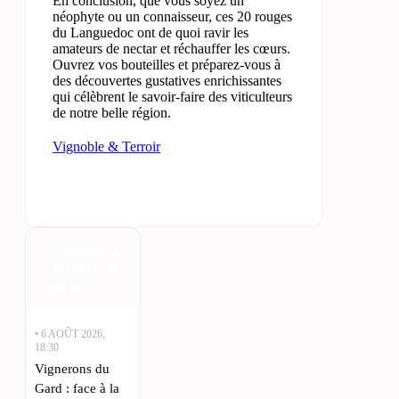
En conclusion, que vous soyez un
néophyte ou un connaisseur, ces 20 rouges
du Languedoc ont de quoi ravir les
amateurs de nectar et réchauffer les cœurs.
Ouvrez vos bouteilles et préparez-vous à
des découvertes gustatives enrichissantes
qui célèbrent le savoir-faire des viticulteurs
de notre belle région.
Vignoble & Terroir
Vignoble &
Terroir en
direct
• 6 AOÛT 2026,
18:30
Vignerons du
Gard : face à la