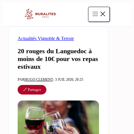
Aller
au
contenu
Actualités Vignoble & Terroir
20 rouges du Languedoc à
moins de 10€ pour vos repas
estivaux
PAR
HUGO CLEMENT
- 3 JUIL 2026, 20:25
🔗 Partager