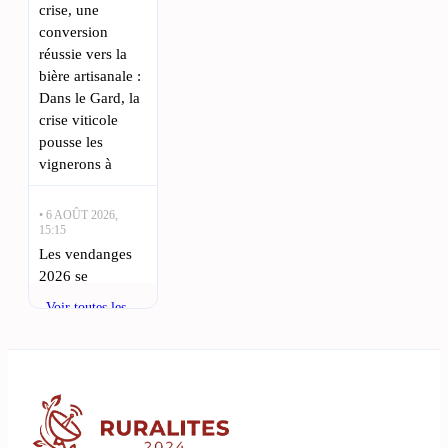
crise, une
conversion
réussie vers la
bière artisanale :
Dans le Gard, la
crise viticole
pousse les
vignerons à
• 6 AOÛT 2026,
15:15
Les vendanges
2026 se
dessinent dans
Voir toutes les
les vignobles du
actualités
Pays d’Uzès : Le
Pays d’Uzès se
prépare à
accueillir l’un
des moments